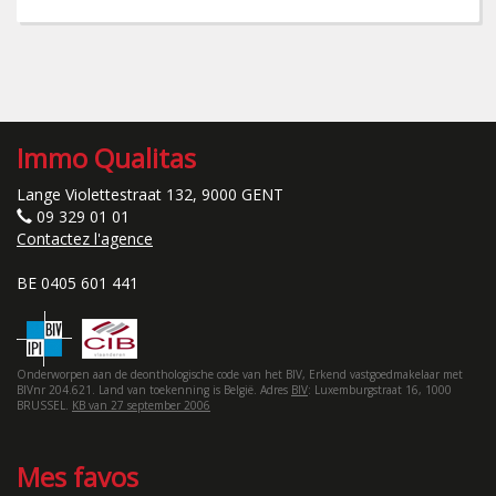
Immo Qualitas
Lange Violettestraat 132, 9000 GENT
09 329 01 01
Contactez l'agence
BE 0405 601 441
Onderworpen aan de deonthologische code van het BIV, Erkend vastgoedmakelaar met
BIVnr 204.621. Land van toekenning is België. Adres
BIV
: Luxemburgstraat 16, 1000
BRUSSEL.
KB van 27 september 2006
Mes favos