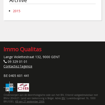
Archive
2015
Immo Qualitas
Lange Violettestraat 132, 9000 GENT
09 329 01 01
Contactez l'agence
BE 0405 601 441
Onderworpen aan de deonthologische code van het BIV, Erkend vastgoedmakelaar met
BIVnr 204.621. Land van toekenning is België. Adres
BIV
: Luxemburgstraat 16, 1000
BRUSSEL.
KB van 27 september 2006