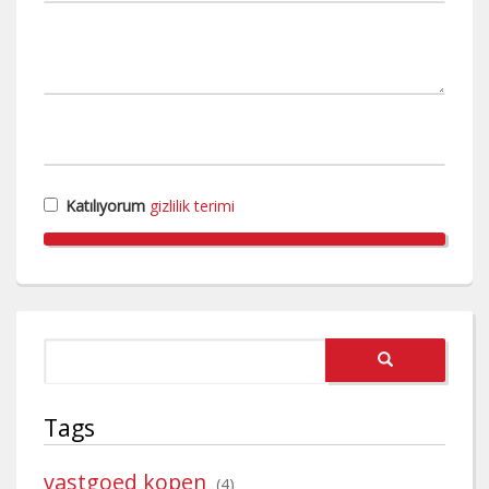
Katılıyorum
gizlilik terimi
Tags
vastgoed kopen
(4)