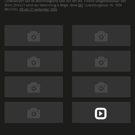
Onderworpen aan de deonthologische code van het BIV, Erkend vastgoedmakelaar met
BIVnr 204.621 Land van toekenning is België. Adres
BIV
: Luxemburgstraat 16, 1000
BRUSSEL.
KB van 27 september 2006