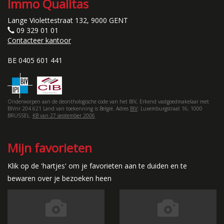
Immo Qualitas
Lange Violettestraat 132, 9000 GENT
09 329 01 01
Contacteer kantoor
BE 0405 601 441
Onderworpen aan de deonthologische code van het BIV, Erkend vastgoedmakelaar met
BIVnr 204.621 Land van toekenning is België. Adres
BIV
: Luxemburgstraat 16, 1000
BRUSSEL.
KB van 27 september 2006
Mijn favorieten
Klik op de 'hartjes' om je favorieten aan te duiden en te
bewaren over je bezoeken heen